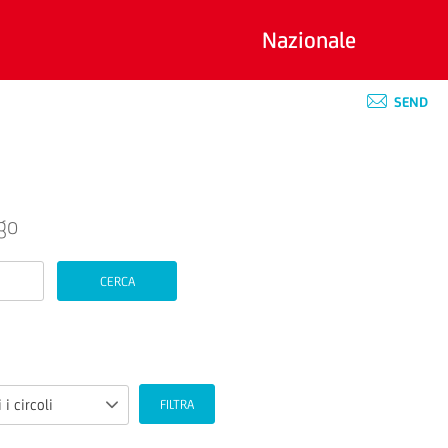
Nazionale
SEND
go
CERCA
 i circoli
FILTRA