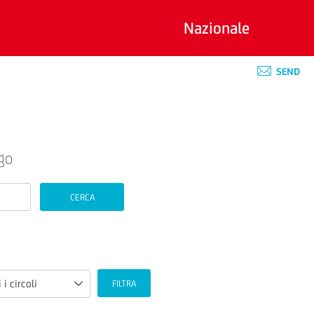
Nazionale
SEND
go
CERCA
 i circoli
FILTRA