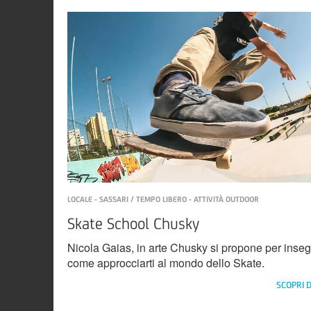
LOCALE - SASSARI / TEMPO LIBERO - ATTIVITÀ OUTDOOR
Skate School Chusky
Nicola Gaias, in arte Chusky si propone per inseg
come approcciarti al mondo dello Skate.
SCOPRI D