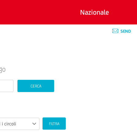
Nazionale
SEND
go
CERCA
 i circoli
FILTRA