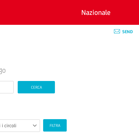
Nazionale
SEND
go
CERCA
 i circoli
FILTRA