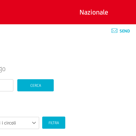
Nazionale
SEND
go
CERCA
 i circoli
FILTRA